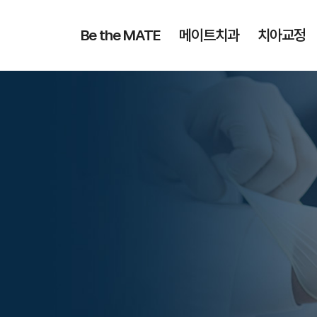
Be the MATE
메이트치과
치아교정